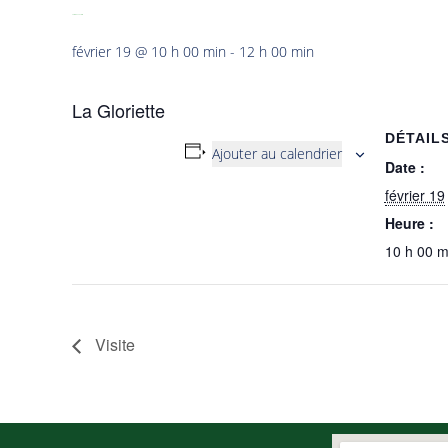
Jardin associatif
février 19 @ 10 h 00 min
-
12 h 00 min
La Gloriette
DÉTAIL
Ajouter au calendrier
Date :
février 19
Heure :
10 h 00 m
Visite