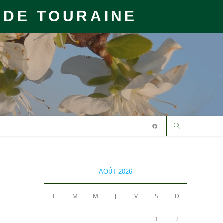
 DE TOURAINE
AOÛT 2026
L
M
M
J
V
S
D
1
2