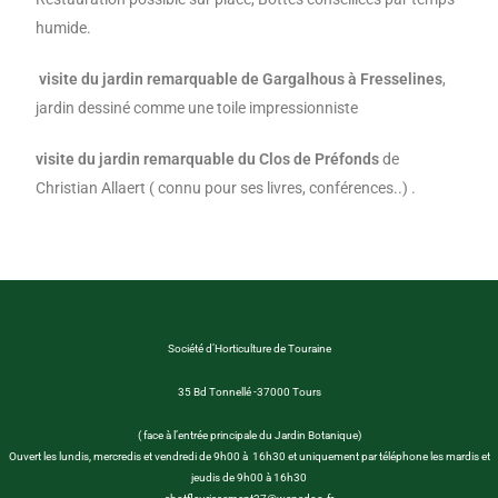
humide.
visite du jardin remarquable de Gargalhous à Fresselines
,
jardin dessiné comme une toile impressionniste
visite du jardin remarquable du Clos de Préfonds
de
Christian Allaert ( connu pour ses livres, conférences..) .
Société d’Horticulture de Touraine
35 Bd Tonnellé -37000 Tours
( face à l’entrée principale du Jardin Botanique)
Ouvert les lundis, mercredis et vendredi de 9h00 à 16h30 et uniquement par téléphone les mardis et
jeudis de 9h00 à 16h30