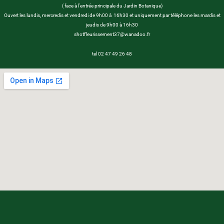
( face à l’entrée principale du Jardin Botanique)
Ouvert les lundis, mercredis et vendredi de 9h00 à 16h30 et uniquement par téléphone les mardis et
jeudis de 9h00 à 16h30
shotfleurissement37@wanadoo.fr
tel 02 47 49 26 48