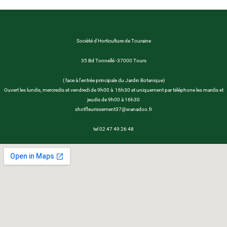
Société d’Horticulture de Touraine
35 Bd Tonnellé -37000 Tours
( face à l’entrée principale du Jardin Botanique)
Ouvert les lundis, mercredis et vendredi de 9h00 à 16h30 et uniquement par téléphone les mardis et
jeudis de 9h00 à 16h30
shotfleurissement37@wanadoo.fr
tel 02 47 49 26 48