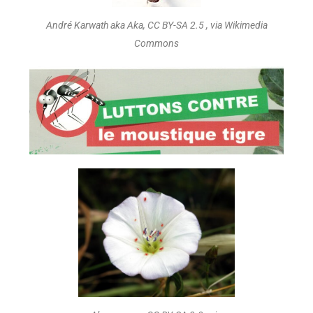
André Karwath aka Aka, CC BY-SA 2.5 , via Wikimedia
Commons