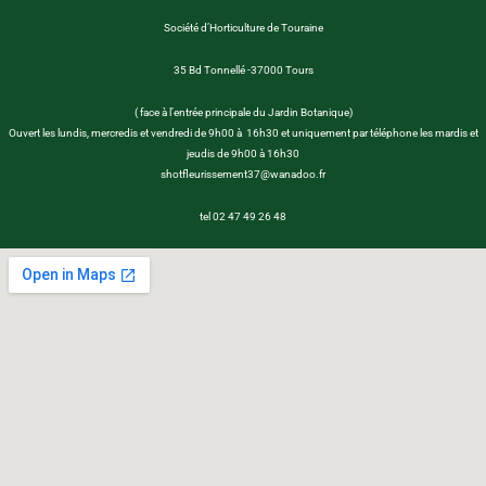
Société d’Horticulture de Touraine
35 Bd Tonnellé -37000 Tours
( face à l’entrée principale du Jardin Botanique)
Ouvert les lundis, mercredis et vendredi de 9h00 à 16h30 et uniquement par téléphone les mardis et
jeudis de 9h00 à 16h30
shotfleurissement37@wanadoo.fr
tel 02 47 49 26 48