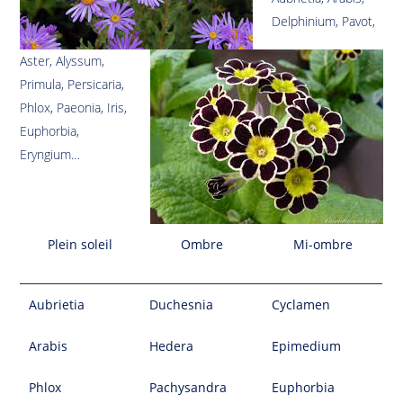
Delphinium, Pavot,
Aster, Alyssum,
Primula, Persicaria,
Phlox, Paeonia, Iris,
Euphorbia,
Eryngium…
Plein soleil
Ombre
Mi-ombre
Aubrietia
Duchesnia
Cyclamen
Arabis
Hedera
Epimedium
Phlox
Pachysandra
Euphorbia