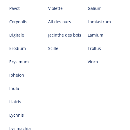
Pavot
Violette
Galium
Corydalis
Ail des ours
Lamiastrum
Digitale
Jacinthe des bois
Lamium
Erodium
Scille
Trollus
Erysimum
Vinca
Ipheion
Inula
Liatris
Lychnis
Lysimachia