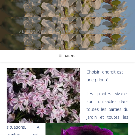
SOCIÉTÉ D'HORTICULTURE DE TOURAINE
ANIMATIONS ET CONSEILS EN JARDINAGE.
MENU
Choisir l’endroit est
une priorité!
Les plantes vivaces
sont utilisables dans
toutes les parties du
jardin et toutes les
situations. A
l’ombre, mi-