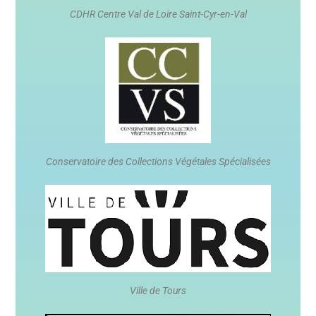
CDHR Centre Val de Loire Saint-Cyr-en-Val
Conservatoire des Collections Végétales Spécialisées
Ville de Tours