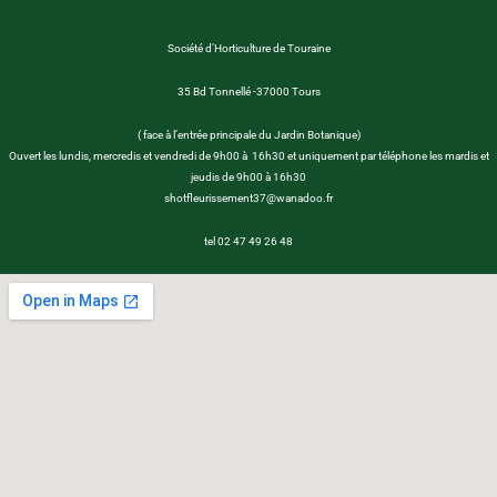
Société d’Horticulture de Touraine
35 Bd Tonnellé -37000 Tours
( face à l’entrée principale du Jardin Botanique)
Ouvert les lundis, mercredis et vendredi de 9h00 à 16h30 et uniquement par téléphone les mardis et
jeudis de 9h00 à 16h30
shotfleurissement37@wanadoo.fr
tel 02 47 49 26 48